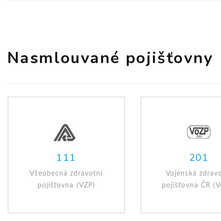
Nasmlouvané pojišťovny
111
201
Všeobecná zdravotní
Vojenská zdravo
pojišťovna (VZP)
pojišťovna ČR (