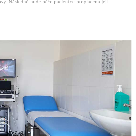
vy. Následně bude péče pacientce proplacena její