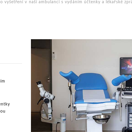
vyšetření v naší ambulanci s vydáním účtenky a lékařské zprá
ním
entky
tou