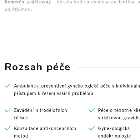
Komerční pojišťovny
– úhrada bude provedena pacientkou po 
pojišťovnou.
Rozsah péče
Ambulantní preventivní gynekologická péče s individuál
přístupem k řešení Vašich problémů
Zavádění nitroděložních
Péče o těhotné kli
tělísek
s rizikovou gravidi
Konzultace antikoncepčních
Gynekologická
metod
endokrinologie