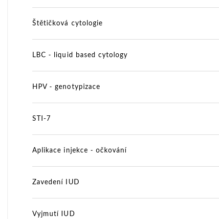
Štětičková cytologie
LBC - liquid based cytology
HPV - genotypizace
STI-7
Aplikace injekce - očkování
Zavedení IUD
Vyjmutí IUD