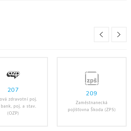
207
209
ová zdravotní poj.
Zaměstnanecká
 bank, poj. a stav.
pojišťovna Škoda (ZPS)
(OZP)