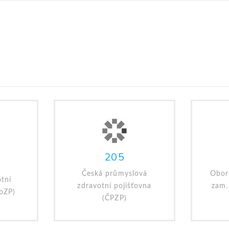
205
Česká průmyslová
Obor
tní
zdravotní pojišťovna
zam.
VoZP)
(ČPZP)